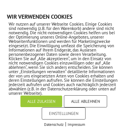
Ein tolles Arbeitsklima in einem engagierten und
WIR VERWENDEN COOKIES
aufgeschlossenen Team
Wir nutzen auf unserer Webseite Cookies. Einige Cookies
sind notwendig (z.B. für den Warenkorb) andere sind nicht
Fort- und Weiterbildungsmöglichkeiten
notwendig. Die nicht-notwendigen Cookies helfen uns bei
der Optimierung unseres Online-Angebotes, unserer
Geregelte Arbeitszeiten mit flexibler
Webseitenfunktionen und werden für Marketingzwecke
eingesetzt. Die Einwilligung umfasst die Speicherung von
Gleitzeitregelung
Informationen auf Ihrem Endgerät, das Auslesen
personenbezogener Daten sowie deren Verarbeitung.
Klicken Sie auf „Alle akzeptieren“, um in den Einsatz von
nicht notwendigen Cookies einzuwilligen oder auf „Alle
Kontakt:
ablehnen“, wenn Sie sich anders entscheiden. Sie können
unter „Einstellungen verwalten“ detaillierte Informationen
Aiken Marino
der von uns eingesetzten Arten von Cookies erhalten und
deren Einstellungen aufrufen. Sie können die Einstellungen
aiken.marino@mtv-kronberg.de
jederzeit aufrufen und Cookies auch nachträglich jederzeit
abwählen (z.B. in der Datenschutzerklärung oder unten auf
unserer Webseite).
ALLE ZULASSEN
ALLE ABLEHNEN
EINSTELLUNGEN
JETZT BEWERBEN!
|
Datenschutz
Impressum