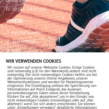
Di-Do: 09:00 – 12:00 Uhr
Fr: 10:15 – 14:30 Uhr
VEREIN
Geschäftsstelle
Sportstätten
Jobs
Download-Center
WIR VERWENDEN COOKIES
Wir nutzen auf unserer Webseite Cookies. Einige Cookies
Impressum
sind notwendig (z.B. für den Warenkorb) andere sind nicht
notwendig. Die nicht-notwendigen Cookies helfen uns bei
Datenschutz
der Optimierung unseres Online-Angebotes, unserer
Webseitenfunktionen und werden für Marketingzwecke
eingesetzt. Die Einwilligung umfasst die Speicherung von
MITGLIEDSCHAFT
Informationen auf Ihrem Endgerät, das Auslesen
personenbezogener Daten sowie deren Verarbeitung.
Klicken Sie auf „Alle akzeptieren“, um in den Einsatz von
nicht notwendigen Cookies einzuwilligen oder auf „Alle
Informationen
ablehnen“, wenn Sie sich anders entscheiden. Sie können
unter „Einstellungen verwalten“ detaillierte Informationen