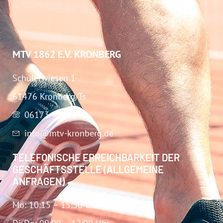
MTV 1862 E.V. KRONBERG
Schülerwiesen 1
61476 Kronberg/Ts
06173-67283
info@mtv-kronberg.de
TELEFONISCHE ERREICHBARKEIT DER
GESCHÄFTSSTELLE (ALLGEMEINE
ANFRAGEN)
Mo: 10:15 – 15:30 Uhr