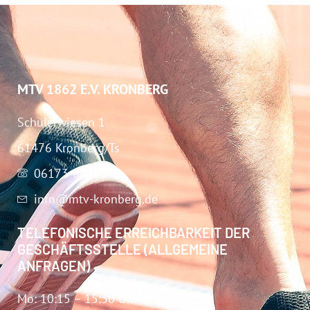
MTV 1862 E.V. KRONBERG
Schülerwiesen 1
61476 Kronberg/Ts
06173-67283
info@mtv-kronberg.de
TELEFONISCHE ERREICHBARKEIT DER
GESCHÄFTSSTELLE (ALLGEMEINE
ANFRAGEN)
Mo: 10:15 – 15:30 Uhr