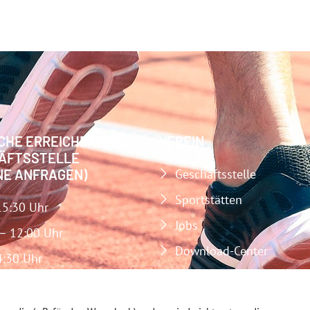
CHE ERREICHBARKEIT
VEREIN
ÄFTSSTELLE
NE ANFRAGEN)
Geschäftsstelle
Sportstätten
15:30 Uhr
Jobs
 – 12:00 Uhr
Download-Center
4:30 Uhr
Impressum
Datenschutz