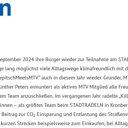
ln
 September 2024 ihre Bürger wieder zur Teilnahme am ST
e lang möglichst viele Alltagswege klimafreundlich mit 
lepitschMeetsMTV“ auch in diesem Jahr wieder. Gründer, M
her Peters ermuntert als aktives MTV Mitglied alle Fr
nem Team anzuschließen. Im vergangenen Jahr radelte „Ki
er*innen – als größtes Team beim STADTRADELN in Kronbe
 Beitrag zur CO
Einsparung und Entlastung des Straßenve
2
kurzen Strecken beispielsweise zum Einkaufen, bei Alltag