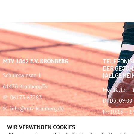
MTV 1862 E.V. KRONBERG
TELEFONIS
DER GESCH
Schülerwiesen 1
(ALLGEMEI
61476 Kronberg/Ts
Mo: 10:15 – 
06173-67283
Di-Do: 09:00
info@mtv-kronberg.de
Fr: 10:15 – 1
WIR VERWENDEN COOKIES