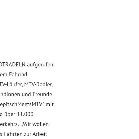
ADTRADELN aufgerufen,
dem Fahrrad
TV-Läufer, MTV-Radler,
eundinnen und Freunde
llepitschMeetsMTV“ mit
rg über 11.000
rkehrs. „Wir wollen
s-Fahrten zur Arbeit