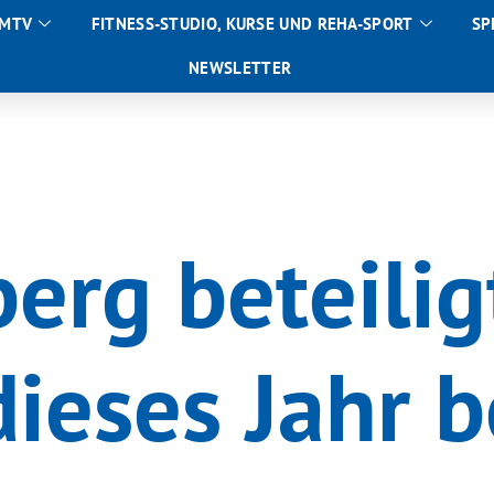
 MTV
FITNESS-STUDIO, KURSE UND REHA-SPORT
SP
NEWSLETTER
erg beteilig
dieses Jahr 