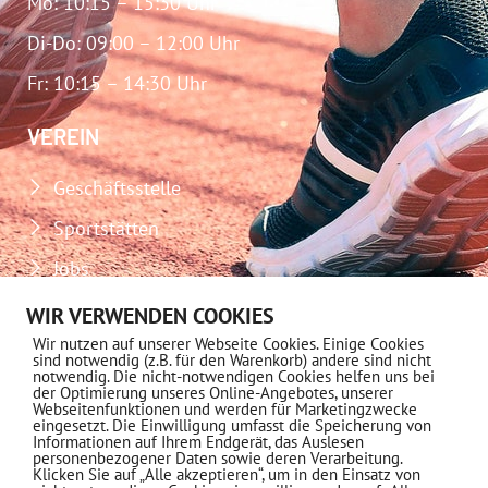
Mo: 10:15 – 15:30 Uhr
Di-Do: 09:00 – 12:00 Uhr
Fr: 10:15 – 14:30 Uhr
VEREIN
Geschäftsstelle
Sportstätten
Jobs
Download-Center
WIR VERWENDEN COOKIES
Wir nutzen auf unserer Webseite Cookies. Einige Cookies
Impressum
sind notwendig (z.B. für den Warenkorb) andere sind nicht
notwendig. Die nicht-notwendigen Cookies helfen uns bei
Datenschutz
der Optimierung unseres Online-Angebotes, unserer
Webseitenfunktionen und werden für Marketingzwecke
eingesetzt. Die Einwilligung umfasst die Speicherung von
MITGLIEDSCHAFT
Informationen auf Ihrem Endgerät, das Auslesen
personenbezogener Daten sowie deren Verarbeitung.
Klicken Sie auf „Alle akzeptieren“, um in den Einsatz von