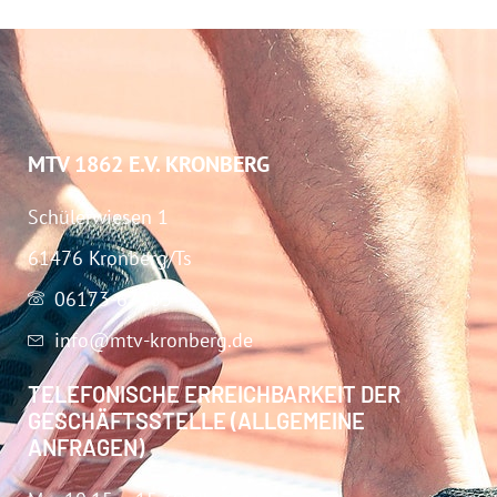
MTV 1862 E.V. KRONBERG
Schülerwiesen 1
61476 Kronberg/Ts
06173-67283
info@mtv-kronberg.de
TELEFONISCHE ERREICHBARKEIT DER
GESCHÄFTSSTELLE (ALLGEMEINE
ANFRAGEN)