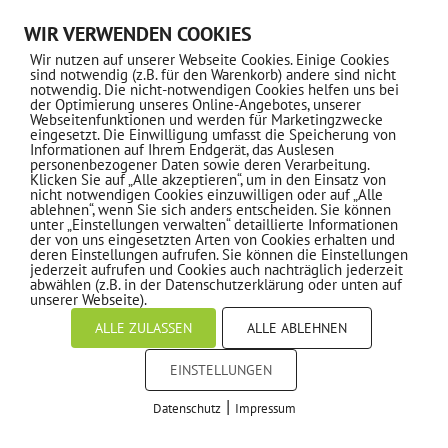
Download-Center
WIR VERWENDEN COOKIES
Wir nutzen auf unserer Webseite Cookies. Einige Cookies
Impressum
sind notwendig (z.B. für den Warenkorb) andere sind nicht
notwendig. Die nicht-notwendigen Cookies helfen uns bei
Datenschutz
der Optimierung unseres Online-Angebotes, unserer
Webseitenfunktionen und werden für Marketingzwecke
eingesetzt. Die Einwilligung umfasst die Speicherung von
MITGLIEDSCHAFT
Informationen auf Ihrem Endgerät, das Auslesen
personenbezogener Daten sowie deren Verarbeitung.
Klicken Sie auf „Alle akzeptieren“, um in den Einsatz von
nicht notwendigen Cookies einzuwilligen oder auf „Alle
Informationen
ablehnen“, wenn Sie sich anders entscheiden. Sie können
unter „Einstellungen verwalten“ detaillierte Informationen
der von uns eingesetzten Arten von Cookies erhalten und
deren Einstellungen aufrufen. Sie können die Einstellungen
jederzeit aufrufen und Cookies auch nachträglich jederzeit
NEWSLETTER ABONNIEREN
abwählen (z.B. in der Datenschutzerklärung oder unten auf
unserer Webseite).
ALLE ZULASSEN
ALLE ABLEHNEN
EINSTELLUNGEN
© 2022 - MTV 1862 e.V. Kronberg
|
Datenschutz
Impressum
Made with ❤ by PASSGEBER
COOKIES