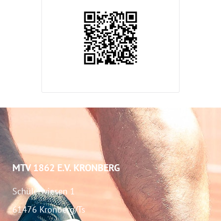
MTV 1862 E.V. KRONBERG
Schülerwiesen 1
61476 Kronberg/Ts