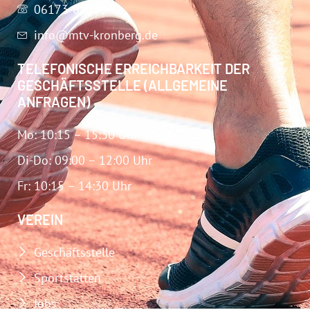
06173-67283
info@mtv-kronberg.de
TELEFONISCHE ERREICHBARKEIT DER
GESCHÄFTSSTELLE (ALLGEMEINE
ANFRAGEN)
Mo: 10:15 – 15:30 Uhr
Di-Do: 09:00 – 12:00 Uhr
Fr: 10:15 – 14:30 Uhr
VEREIN
Geschäftsstelle
Sportstätten
Jobs