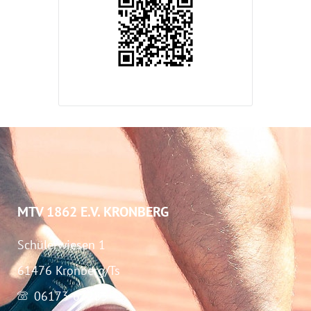
MTV 1862 E.V. KRONBERG
Schülerwiesen 1
61476 Kronberg/Ts
06173-67283