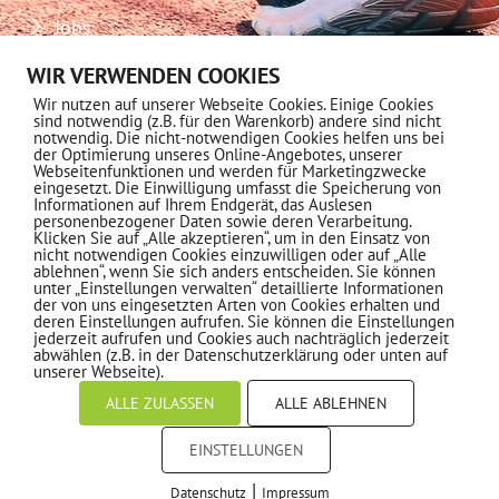
Jobs
Download-Center
WIR VERWENDEN COOKIES
Wir nutzen auf unserer Webseite Cookies. Einige Cookies
Impressum
sind notwendig (z.B. für den Warenkorb) andere sind nicht
notwendig. Die nicht-notwendigen Cookies helfen uns bei
Datenschutz
der Optimierung unseres Online-Angebotes, unserer
Webseitenfunktionen und werden für Marketingzwecke
eingesetzt. Die Einwilligung umfasst die Speicherung von
MITGLIEDSCHAFT
Informationen auf Ihrem Endgerät, das Auslesen
personenbezogener Daten sowie deren Verarbeitung.
Klicken Sie auf „Alle akzeptieren“, um in den Einsatz von
nicht notwendigen Cookies einzuwilligen oder auf „Alle
Informationen
ablehnen“, wenn Sie sich anders entscheiden. Sie können
unter „Einstellungen verwalten“ detaillierte Informationen
der von uns eingesetzten Arten von Cookies erhalten und
deren Einstellungen aufrufen. Sie können die Einstellungen
jederzeit aufrufen und Cookies auch nachträglich jederzeit
NEWSLETTER ABONNIEREN
abwählen (z.B. in der Datenschutzerklärung oder unten auf
unserer Webseite).
ALLE ZULASSEN
ALLE ABLEHNEN
EINSTELLUNGEN
© 2022 - MTV 1862 e.V. Kronberg
|
Datenschutz
Impressum