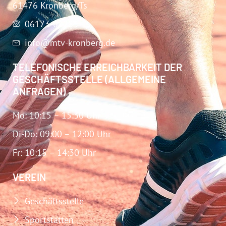
61476 Kronberg/Ts
06173-67283
info@mtv-kronberg.de
TELEFONISCHE ERREICHBARKEIT DER
GESCHÄFTSSTELLE (ALLGEMEINE
ANFRAGEN)
Mo: 10:15 – 15:30 Uhr
Di-Do: 09:00 – 12:00 Uhr
Fr: 10:15 – 14:30 Uhr
VEREIN
Geschäftsstelle
Sportstätten