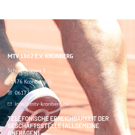
MTV 1862 E.V. KRONBERG
Schülerwiesen 1
61476 Kronberg/Ts
06173-67283
info@mtv-kronberg.de
TELEFONISCHE ERREICHBARKEIT DER
GESCHÄFTSSTELLE (ALLGEMEINE
ANFRAGEN)