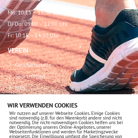
Mo: 10:15 – 15:30 Uhr
Di-Do: 09:00 – 12:00 Uhr
Fr: 10:15 – 14:30 Uhr
VEREIN
Geschäftsstelle
Sportstätten
Jobs
Download-Center
WIR VERWENDEN COOKIES
Impressum
Wir nutzen auf unserer Webseite Cookies. Einige Cookies
sind notwendig (z.B. für den Warenkorb) andere sind nicht
Datenschutz
notwendig. Die nicht-notwendigen Cookies helfen uns bei
der Optimierung unseres Online-Angebotes, unserer
Webseitenfunktionen und werden für Marketingzwecke
MITGLIEDSCHAFT
eingesetzt. Die Einwilligung umfasst die Speicherung von