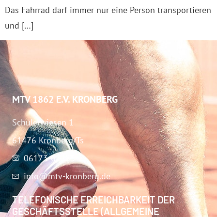
Das Fahrrad darf immer nur eine Person transportieren
und […]
MTV 1862 E.V. KRONBERG
Schülerwiesen 1
61476 Kronberg/Ts
06173-67283
info@mtv-kronberg.de
TELEFONISCHE ERREICHBARKEIT DER
GESCHÄFTSSTELLE (ALLGEMEINE