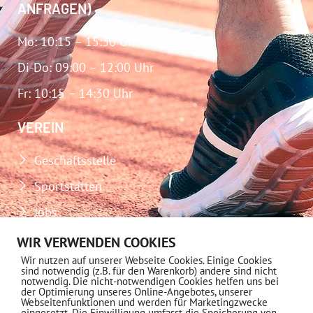
ANFRAGEN)
Mo: 10:15 – 15:30 Uhr
Di-Do: 09:00 – 12:00 Uhr
Fr: 10:15 – 14:30 Uhr
VEREIN
Geschäftsstelle
Sportstätten
Jobs
Download-Center
WIR VERWENDEN COOKIES
Wir nutzen auf unserer Webseite Cookies. Einige Cookies
Impressum
sind notwendig (z.B. für den Warenkorb) andere sind nicht
notwendig. Die nicht-notwendigen Cookies helfen uns bei
Datenschutz
der Optimierung unseres Online-Angebotes, unserer
Webseitenfunktionen und werden für Marketingzwecke
eingesetzt. Die Einwilligung umfasst die Speicherung von