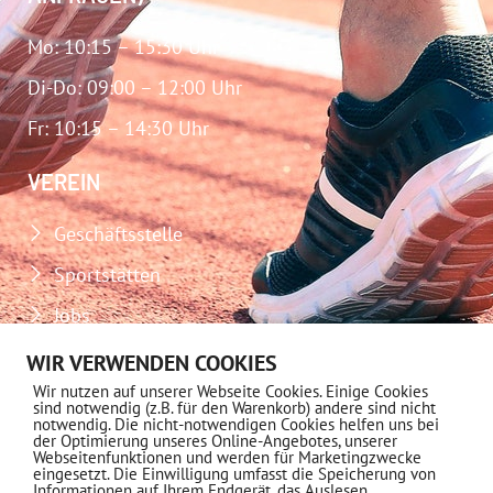
Mo: 10:15 – 15:30 Uhr
Di-Do: 09:00 – 12:00 Uhr
Fr: 10:15 – 14:30 Uhr
VEREIN
Geschäftsstelle
Sportstätten
Jobs
Download-Center
WIR VERWENDEN COOKIES
Wir nutzen auf unserer Webseite Cookies. Einige Cookies
Impressum
sind notwendig (z.B. für den Warenkorb) andere sind nicht
notwendig. Die nicht-notwendigen Cookies helfen uns bei
Datenschutz
der Optimierung unseres Online-Angebotes, unserer
Webseitenfunktionen und werden für Marketingzwecke
eingesetzt. Die Einwilligung umfasst die Speicherung von
MITGLIEDSCHAFT
Informationen auf Ihrem Endgerät, das Auslesen