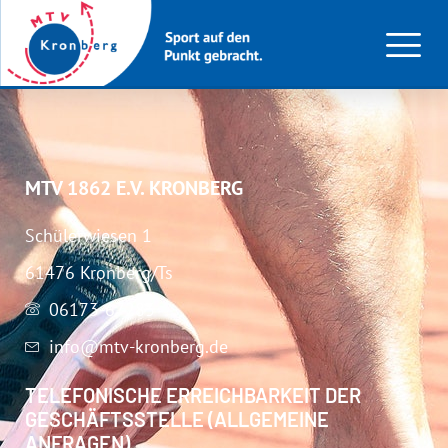
U12 (w)
MTV 1862 E.V. KRONBERG
Schülerwiesen 1
61476 Kronberg/Ts
06173-67283
info@mtv-kronberg.de
TELEFONISCHE ERREICHBARKEIT DER
GESCHÄFTSSTELLE (ALLGEMEINE
ANFRAGEN)