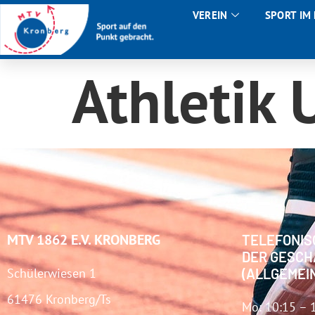
VEREIN
SPORT IM
Athletik 
MTV 1862 E.V. KRONBERG
TELEFONIS
DER GESCH
Schülerwiesen 1
(ALLGEMEI
61476 Kronberg/Ts
Mo: 10:15 – 