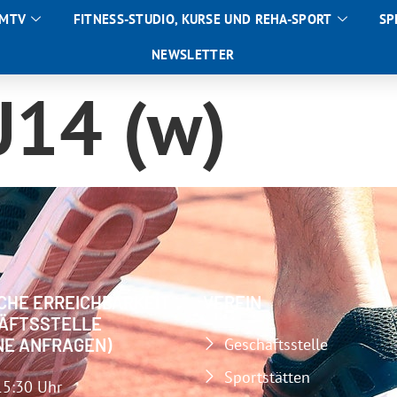
 MTV
FITNESS-STUDIO, KURSE UND REHA-SPORT
SP
NEWSLETTER
U14 (w)
CHE ERREICHBARKEIT
VEREIN
ÄFTSSTELLE
NE ANFRAGEN)
Geschäftsstelle
Sportstätten
15:30 Uhr