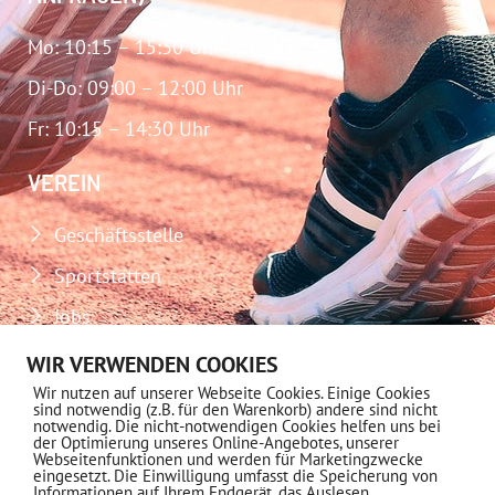
Mo: 10:15 – 15:30 Uhr
Di-Do: 09:00 – 12:00 Uhr
Fr: 10:15 – 14:30 Uhr
VEREIN
Geschäftsstelle
Sportstätten
Jobs
Download-Center
WIR VERWENDEN COOKIES
Wir nutzen auf unserer Webseite Cookies. Einige Cookies
Impressum
sind notwendig (z.B. für den Warenkorb) andere sind nicht
notwendig. Die nicht-notwendigen Cookies helfen uns bei
Datenschutz
der Optimierung unseres Online-Angebotes, unserer
Webseitenfunktionen und werden für Marketingzwecke
eingesetzt. Die Einwilligung umfasst die Speicherung von
MITGLIEDSCHAFT
Informationen auf Ihrem Endgerät, das Auslesen