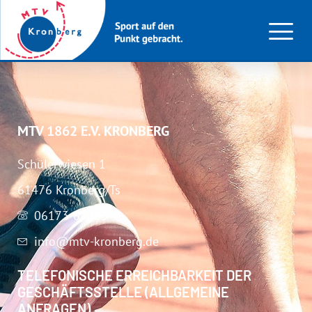
Athletik U16 (m)
MTV 1862 E.V. KRONBERG
Schülerwiesen 1
61476 Kronberg/Ts
06173-67283
info@mtv-kronberg.de
TELEFONISCHE ERREICHBARKEIT DER
GESCHÄFTSSTELLE (ALLGEMEINE
ANFRAGEN)