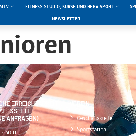
 MTV
FITNESS-STUDIO, KURSE UND REHA-SPORT
SP
NEWSLETTER
enioren
CHE ERREICHBARKEIT
VEREIN
ÄFTSSTELLE
NE ANFRAGEN)
Geschäftsstelle
Sportstätten
15:30 Uhr