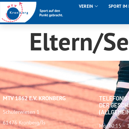
VEREIN
SPORT IM
Eltern/S
MTV 1862 E.V. KRONBERG
TELEFONIS
DER GESCH
Schülerwiesen 1
(ALLGEMEI
61476 Kronberg/Ts
Mo: 10:15 – 