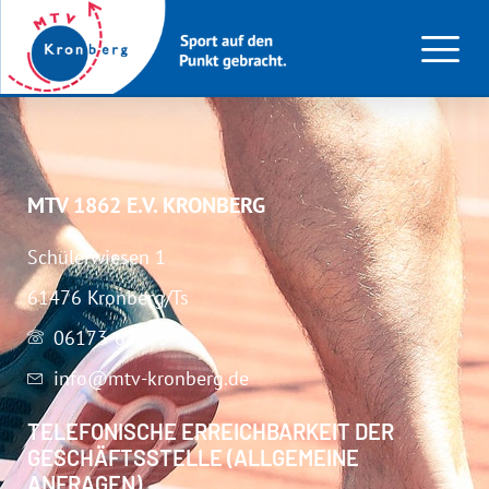
Neurologie
MTV 1862 E.V. KRONBERG
Schülerwiesen 1
61476 Kronberg/Ts
06173-67283
info@mtv-kronberg.de
TELEFONISCHE ERREICHBARKEIT DER
GESCHÄFTSSTELLE (ALLGEMEINE
ANFRAGEN)