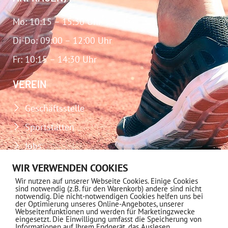
Mo: 10:15 – 15:30 Uhr
Di-Do: 09:00 – 12:00 Uhr
Fr: 10:15 – 14:30 Uhr
VEREIN
Geschäftsstelle
Sportstätten
Jobs
Download-Center
WIR VERWENDEN COOKIES
Wir nutzen auf unserer Webseite Cookies. Einige Cookies
Impressum
sind notwendig (z.B. für den Warenkorb) andere sind nicht
notwendig. Die nicht-notwendigen Cookies helfen uns bei
Datenschutz
der Optimierung unseres Online-Angebotes, unserer
Webseitenfunktionen und werden für Marketingzwecke
eingesetzt. Die Einwilligung umfasst die Speicherung von
MITGLIEDSCHAFT
Informationen auf Ihrem Endgerät, das Auslesen