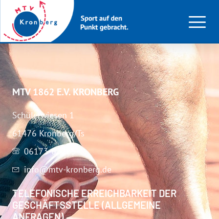
Schwimmen
MTV 1862 E.V. KRONBERG
Schülerwiesen 1
61476 Kronberg/Ts
06173-67283
info@mtv-kronberg.de
TELEFONISCHE ERREICHBARKEIT DER
GESCHÄFTSSTELLE (ALLGEMEINE
ANFRAGEN)