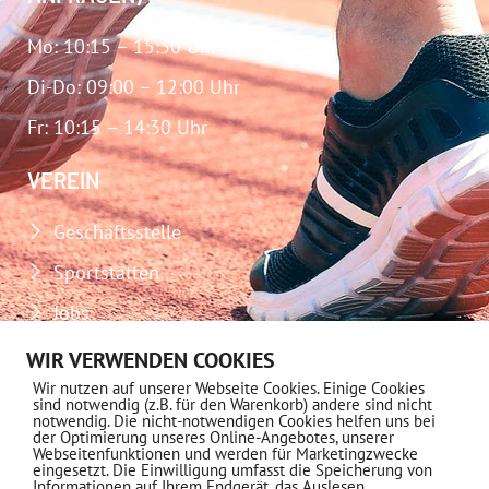
Mo: 10:15 – 15:30 Uhr
Di-Do: 09:00 – 12:00 Uhr
Fr: 10:15 – 14:30 Uhr
VEREIN
Geschäftsstelle
Sportstätten
Jobs
Download-Center
WIR VERWENDEN COOKIES
Wir nutzen auf unserer Webseite Cookies. Einige Cookies
Impressum
sind notwendig (z.B. für den Warenkorb) andere sind nicht
notwendig. Die nicht-notwendigen Cookies helfen uns bei
Datenschutz
der Optimierung unseres Online-Angebotes, unserer
Webseitenfunktionen und werden für Marketingzwecke
eingesetzt. Die Einwilligung umfasst die Speicherung von
MITGLIEDSCHAFT
Informationen auf Ihrem Endgerät, das Auslesen