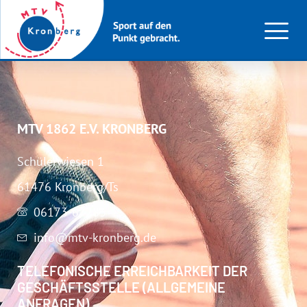
Pilates
MTV 1862 E.V. KRONBERG
Schülerwiesen 1
61476 Kronberg/Ts
06173-67283
info@mtv-kronberg.de
TELEFONISCHE ERREICHBARKEIT DER
GESCHÄFTSSTELLE (ALLGEMEINE
ANFRAGEN)