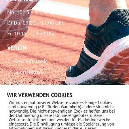
Mo: 10:15 – 15:30 Uhr
Di-Do: 09:00 – 12:00 Uhr
Fr: 10:15 – 14:30 Uhr
VEREIN
Geschäftsstelle
Sportstätten
Jobs
Download-Center
WIR VERWENDEN COOKIES
Wir nutzen auf unserer Webseite Cookies. Einige Cookies
Impressum
sind notwendig (z.B. für den Warenkorb) andere sind nicht
notwendig. Die nicht-notwendigen Cookies helfen uns bei
Datenschutz
der Optimierung unseres Online-Angebotes, unserer
Webseitenfunktionen und werden für Marketingzwecke
eingesetzt. Die Einwilligung umfasst die Speicherung von
MITGLIEDSCHAFT
Informationen auf Ihrem Endgerät, das Auslesen