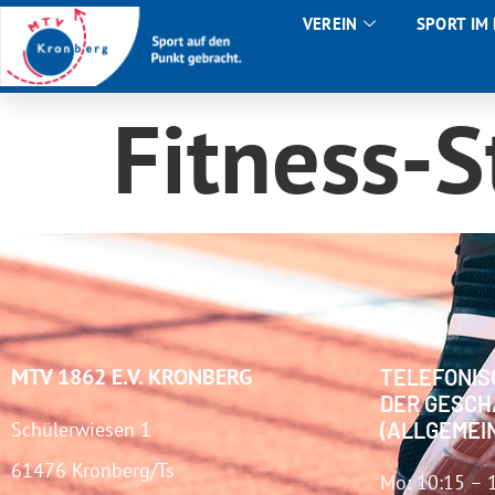
VEREIN
SPORT IM
Fitness-S
MTV 1862 E.V. KRONBERG
TELEFONIS
DER GESCH
Schülerwiesen 1
(ALLGEMEI
61476 Kronberg/Ts
Mo: 10:15 – 