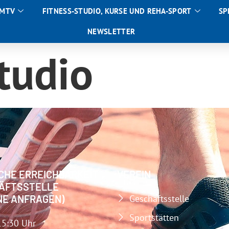
 MTV
FITNESS-STUDIO, KURSE UND REHA-SPORT
SP
NEWSLETTER
tudio
CHE ERREICHBARKEIT
VEREIN
ÄFTSSTELLE
NE ANFRAGEN)
Geschäftsstelle
Sportstätten
15:30 Uhr