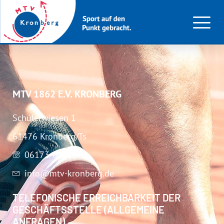
C-Jugend (w)
MTV 1862 E.V. KRONBERG
Schülerwiesen 1
61476 Kronberg/Ts
06173-67283
info@mtv-kronberg.de
TELEFONISCHE ERREICHBARKEIT DER
GESCHÄFTSSTELLE (ALLGEMEINE
ANFRAGEN)