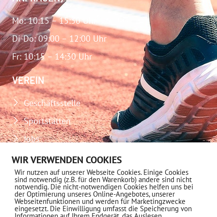
Mo: 10:15 – 15:30 Uhr
Di-Do: 09:00 – 12:00 Uhr
Fr: 10:15 – 14:30 Uhr
VEREIN
Geschäftsstelle
Sportstätten
Jobs
Download-Center
WIR VERWENDEN COOKIES
Wir nutzen auf unserer Webseite Cookies. Einige Cookies
Impressum
sind notwendig (z.B. für den Warenkorb) andere sind nicht
notwendig. Die nicht-notwendigen Cookies helfen uns bei
Datenschutz
der Optimierung unseres Online-Angebotes, unserer
Webseitenfunktionen und werden für Marketingzwecke
eingesetzt. Die Einwilligung umfasst die Speicherung von
MITGLIEDSCHAFT
Informationen auf Ihrem Endgerät, das Auslesen