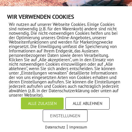
Jobs
Download-Center
WIR VERWENDEN COOKIES
Wir nutzen auf unserer Webseite Cookies. Einige Cookies
Impressum
sind notwendig (z.B. für den Warenkorb) andere sind nicht
notwendig. Die nicht-notwendigen Cookies helfen uns bei
Datenschutz
der Optimierung unseres Online-Angebotes, unserer
Webseitenfunktionen und werden für Marketingzwecke
eingesetzt. Die Einwilligung umfasst die Speicherung von
MITGLIEDSCHAFT
Informationen auf Ihrem Endgerät, das Auslesen
personenbezogener Daten sowie deren Verarbeitung.
Klicken Sie auf „Alle akzeptieren“, um in den Einsatz von
nicht notwendigen Cookies einzuwilligen oder auf „Alle
Informationen
ablehnen“, wenn Sie sich anders entscheiden. Sie können
unter „Einstellungen verwalten“ detaillierte Informationen
der von uns eingesetzten Arten von Cookies erhalten und
deren Einstellungen aufrufen. Sie können die Einstellungen
jederzeit aufrufen und Cookies auch nachträglich jederzeit
NEWSLETTER ABONNIEREN
abwählen (z.B. in der Datenschutzerklärung oder unten auf
unserer Webseite).
ALLE ZULASSEN
ALLE ABLEHNEN
EINSTELLUNGEN
© 2022 - MTV 1862 e.V. Kronberg
|
Datenschutz
Impressum