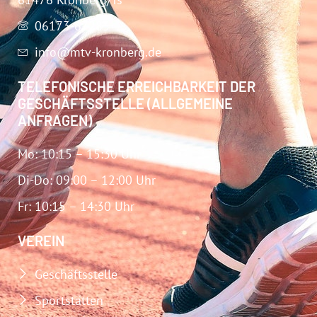
06173-67283
info@mtv-kronberg.de
TELEFONISCHE ERREICHBARKEIT DER
GESCHÄFTSSTELLE (ALLGEMEINE
ANFRAGEN)
Mo: 10:15 – 15:30 Uhr
Di-Do: 09:00 – 12:00 Uhr
Fr: 10:15 – 14:30 Uhr
VEREIN
Geschäftsstelle
Sportstätten