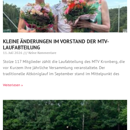
KLEINE ÄNDERUNGEN IM VORSTAND DER MTV-
LAUFABTEILUNG
11. Juli 2026
Keine Kommentare
Stolze 117 Mitglieder zählt die Laufabteilung des MTV Kronberg, die
vor Kurzem ihre jährliche Versammlung veranstaltete. Der
traditionelle Altköniglauf im September stand im Mittelpunkt des
Weiterlesen »