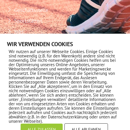
Geschäftsstelle
Sportstätten
Jobs
Download-Center
WIR VERWENDEN COOKIES
Wir nutzen auf unserer Webseite Cookies. Einige Cookies
Impressum
sind notwendig (z.B. für den Warenkorb) andere sind nicht
notwendig. Die nicht-notwendigen Cookies helfen uns bei
Datenschutz
der Optimierung unseres Online-Angebotes, unserer
Webseitenfunktionen und werden für Marketingzwecke
eingesetzt. Die Einwilligung umfasst die Speicherung von
MITGLIEDSCHAFT
Informationen auf Ihrem Endgerät, das Auslesen
personenbezogener Daten sowie deren Verarbeitung.
Klicken Sie auf „Alle akzeptieren“, um in den Einsatz von
nicht notwendigen Cookies einzuwilligen oder auf „Alle
Informationen
ablehnen“, wenn Sie sich anders entscheiden. Sie können
unter „Einstellungen verwalten“ detaillierte Informationen
der von uns eingesetzten Arten von Cookies erhalten und
deren Einstellungen aufrufen. Sie können die Einstellungen
jederzeit aufrufen und Cookies auch nachträglich jederzeit
NEWSLETTER ABONNIEREN
abwählen (z.B. in der Datenschutzerklärung oder unten auf
unserer Webseite).
ALLE ZULASSEN
ALLE ABLEHNEN