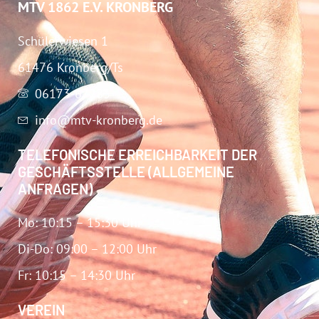
MTV 1862 E.V. KRONBERG
Schülerwiesen 1
61476 Kronberg/Ts
06173-67283
info@mtv-kronberg.de
TELEFONISCHE ERREICHBARKEIT DER
GESCHÄFTSSTELLE (ALLGEMEINE
ANFRAGEN)
Mo: 10:15 – 15:30 Uhr
Di-Do: 09:00 – 12:00 Uhr
Fr: 10:15 – 14:30 Uhr
VEREIN