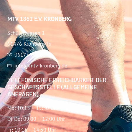
MTV 1862 E.V. KRONBERG
Schülerwiesen 1
61476 Kronberg/Ts
06173-67283
info@mtv-kronberg.de
TELEFONISCHE ERREICHBARKEIT DER
GESCHÄFTSSTELLE (ALLGEMEINE
ANFRAGEN)
Mo: 10:15 – 15:30 Uhr
Di-Do: 09:00 – 12:00 Uhr
Fr: 10:15 – 14:30 Uhr