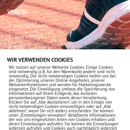
VEREIN
Geschäftsstelle
Sportstätten
Jobs
Download-Center
WIR VERWENDEN COOKIES
Wir nutzen auf unserer Webseite Cookies. Einige Cookies
Impressum
sind notwendig (z.B. für den Warenkorb) andere sind nicht
notwendig. Die nicht-notwendigen Cookies helfen uns bei
Datenschutz
der Optimierung unseres Online-Angebotes, unserer
Webseitenfunktionen und werden für Marketingzwecke
eingesetzt. Die Einwilligung umfasst die Speicherung von
MITGLIEDSCHAFT
Informationen auf Ihrem Endgerät, das Auslesen
personenbezogener Daten sowie deren Verarbeitung.
Klicken Sie auf „Alle akzeptieren“, um in den Einsatz von
nicht notwendigen Cookies einzuwilligen oder auf „Alle
Informationen
ablehnen“, wenn Sie sich anders entscheiden. Sie können
unter „Einstellungen verwalten“ detaillierte Informationen
der von uns eingesetzten Arten von Cookies erhalten und
deren Einstellungen aufrufen. Sie können die Einstellungen
jederzeit aufrufen und Cookies auch nachträglich jederzeit