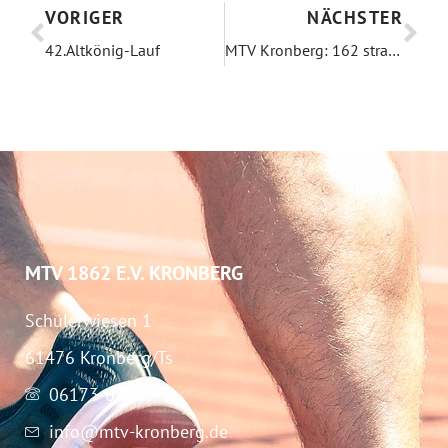
VORIGER
NÄCHSTER
42.Altkönig-Lauf
MTV Kronberg: 162 strahlende Finisher beim 42. Altkönig-Lauf
MTV 1862 E.V. KRONBERG
Schülerwiesen 1
61476 Kronberg/Ts
06173-67283
info@mtv-kronberg.de