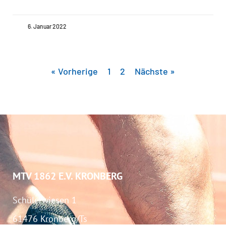
6. Januar 2022
« Vorherige
1
2
Nächste »
MTV 1862 E.V. KRONBERG
Schülerwiesen 1
61476 Kronberg/Ts