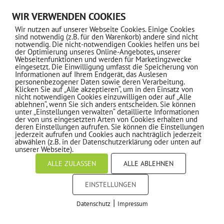
06173-67283
WIR VERWENDEN COOKIES
info@mtv-kronberg.de
Wir nutzen auf unserer Webseite Cookies. Einige Cookies
sind notwendig (z.B. für den Warenkorb) andere sind nicht
notwendig. Die nicht-notwendigen Cookies helfen uns bei
der Optimierung unseres Online-Angebotes, unserer
TELEFONISCHE ERREICHBARKEIT DER
Webseitenfunktionen und werden für Marketingzwecke
GESCHÄFTSSTELLE (ALLGEMEINE
eingesetzt. Die Einwilligung umfasst die Speicherung von
Informationen auf Ihrem Endgerät, das Auslesen
ANFRAGEN)
personenbezogener Daten sowie deren Verarbeitung.
Klicken Sie auf „Alle akzeptieren“, um in den Einsatz von
nicht notwendigen Cookies einzuwilligen oder auf „Alle
Mo: 10:15 – 15:30 Uhr
ablehnen“, wenn Sie sich anders entscheiden. Sie können
unter „Einstellungen verwalten“ detaillierte Informationen
Di-Do: 09:00 – 12:00 Uhr
der von uns eingesetzten Arten von Cookies erhalten und
deren Einstellungen aufrufen. Sie können die Einstellungen
jederzeit aufrufen und Cookies auch nachträglich jederzeit
Fr: 10:15 – 14:30 Uhr
abwählen (z.B. in der Datenschutzerklärung oder unten auf
unserer Webseite).
VEREIN
ALLE ZULASSEN
ALLE ABLEHNEN
EINSTELLUNGEN
Geschäftsstelle
|
Sportstätten
Datenschutz
Impressum
COOKIES
Jobs