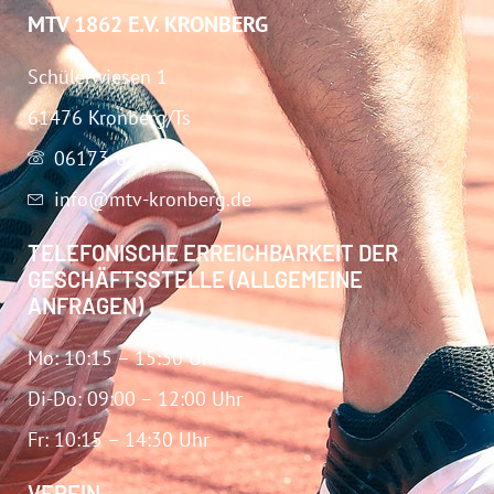
MTV 1862 E.V. KRONBERG
Schülerwiesen 1
61476 Kronberg/Ts
06173-67283
info@mtv-kronberg.de
TELEFONISCHE ERREICHBARKEIT DER
GESCHÄFTSSTELLE (ALLGEMEINE
ANFRAGEN)
Mo: 10:15 – 15:30 Uhr
Di-Do: 09:00 – 12:00 Uhr
Fr: 10:15 – 14:30 Uhr
VEREIN