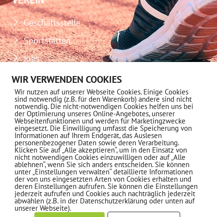
Geschäftsstelle
Sportstätten
Jobs
Download-Center
WIR VERWENDEN COOKIES
Wir nutzen auf unserer Webseite Cookies. Einige Cookies
Impressum
sind notwendig (z.B. für den Warenkorb) andere sind nicht
notwendig. Die nicht-notwendigen Cookies helfen uns bei
Datenschutz
der Optimierung unseres Online-Angebotes, unserer
Webseitenfunktionen und werden für Marketingzwecke
eingesetzt. Die Einwilligung umfasst die Speicherung von
MITGLIEDSCHAFT
Informationen auf Ihrem Endgerät, das Auslesen
personenbezogener Daten sowie deren Verarbeitung.
Klicken Sie auf „Alle akzeptieren“, um in den Einsatz von
nicht notwendigen Cookies einzuwilligen oder auf „Alle
Informationen
ablehnen“, wenn Sie sich anders entscheiden. Sie können
unter „Einstellungen verwalten“ detaillierte Informationen
der von uns eingesetzten Arten von Cookies erhalten und
deren Einstellungen aufrufen. Sie können die Einstellungen
jederzeit aufrufen und Cookies auch nachträglich jederzeit
NEWSLETTER ABONNIEREN
abwählen (z.B. in der Datenschutzerklärung oder unten auf
unserer Webseite).