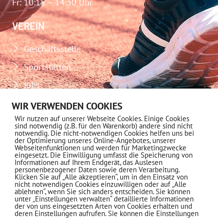
Fr: 10:15 – 14:30 Uhr
VEREIN
Geschäftsstelle
Sportstätten
Jobs
Download-Center
WIR VERWENDEN COOKIES
Wir nutzen auf unserer Webseite Cookies. Einige Cookies
Impressum
sind notwendig (z.B. für den Warenkorb) andere sind nicht
notwendig. Die nicht-notwendigen Cookies helfen uns bei
Datenschutz
der Optimierung unseres Online-Angebotes, unserer
Webseitenfunktionen und werden für Marketingzwecke
eingesetzt. Die Einwilligung umfasst die Speicherung von
MITGLIEDSCHAFT
Informationen auf Ihrem Endgerät, das Auslesen
personenbezogener Daten sowie deren Verarbeitung.
Klicken Sie auf „Alle akzeptieren“, um in den Einsatz von
nicht notwendigen Cookies einzuwilligen oder auf „Alle
Informationen
ablehnen“, wenn Sie sich anders entscheiden. Sie können
unter „Einstellungen verwalten“ detaillierte Informationen
der von uns eingesetzten Arten von Cookies erhalten und
deren Einstellungen aufrufen. Sie können die Einstellungen