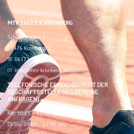
MTV 1862 E.V. KRONBERG
Schülerwiesen 1
61476 Kronberg/Ts
06173-67283
info@mtv-kronberg.de
TELEFONISCHE ERREICHBARKEIT DER
GESCHÄFTSSTELLE (ALLGEMEINE
ANFRAGEN)
Mo: 10:15 – 15:30 Uhr
Di-Do: 09:00 – 12:00 Uhr