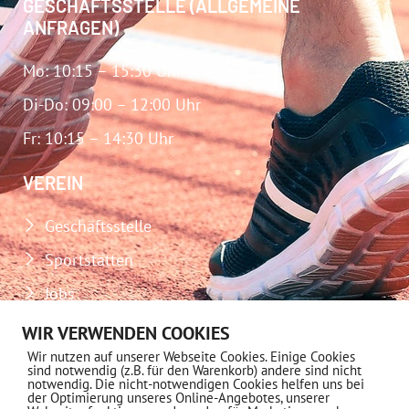
GESCHÄFTSSTELLE (ALLGEMEINE
ANFRAGEN)
Mo: 10:15 – 15:30 Uhr
Di-Do: 09:00 – 12:00 Uhr
Fr: 10:15 – 14:30 Uhr
VEREIN
Geschäftsstelle
Sportstätten
Jobs
Download-Center
WIR VERWENDEN COOKIES
Wir nutzen auf unserer Webseite Cookies. Einige Cookies
Impressum
sind notwendig (z.B. für den Warenkorb) andere sind nicht
notwendig. Die nicht-notwendigen Cookies helfen uns bei
Datenschutz
der Optimierung unseres Online-Angebotes, unserer