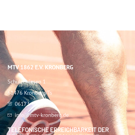
MTV 1862 E.V. KRONBERG
Schülerwiesen 1
61476 Kronberg/Ts
06173-67283
info@mtv-kronberg.de
TELEFONISCHE ERREICHBARKEIT DER